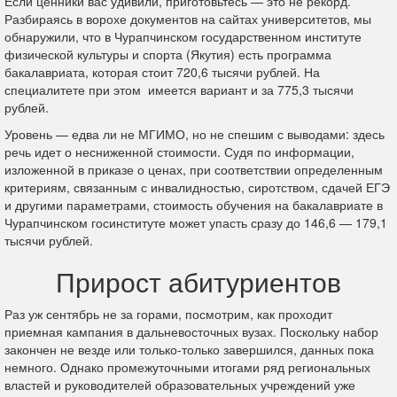
Если ценники вас удивили, приготовьтесь — это не рекорд.
Разбираясь в ворохе документов на сайтах университетов, мы
обнаружили, что в Чурапчинском государственном институте
физической культуры и спорта (Якутия) есть программа
бакалавриата, которая стоит 720,6 тысячи рублей. На
специалитете при этом имеется вариант и за 775,3 тысячи
рублей.
Уровень — едва ли не МГИМО, но не спешим с выводами: здесь
речь идет о несниженной стоимости. Судя по информации,
изложенной в приказе о ценах, при соответствии определенным
критериям, связанным с инвалидностью, сиротством, сдачей ЕГЭ
и другими параметрами, стоимость обучения на бакалавриате в
Чурапчинском госинституте может упасть сразу до 146,6 — 179,1
тысячи рублей.
Прирост абитуриентов
Раз уж сентябрь не за горами, посмотрим, как проходит
приемная кампания в дальневосточных вузах. Поскольку набор
закончен не везде или только-только завершился, данных пока
немного. Однако промежуточными итогами ряд региональных
властей и руководителей образовательных учреждений уже