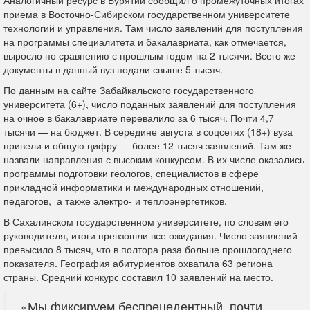
Аналогичный ресурс в Бурятии сообщил о промежуточных итогах
приема в Восточно-Сибирском государственном университете
технологий и управления. Там число заявлений для поступления
на программы специалитета и бакалавриата, как отмечается,
выросло по сравнению с прошлым годом на 2 тысячи. Всего же
документы в данный вуз подали свыше 5 тысяч.
По данным на сайте Забайкальского государственного
университета (6+), число поданных заявлений для поступления
на очное в бакалавриате перевалило за 6 тысяч. Почти 4,7
тысячи — на бюджет. В середине августа в соцсетях (18+) вуза
привели и общую цифру — более 12 тысяч заявлений. Там же
назвали направления с высоким конкурсом. В их числе оказались
программы подготовки геологов, специалистов в сфере
прикладной информатики и международных отношений,
педагогов, а также электро- и теплоэнергетиков.
В Сахалинском государственном университете, по словам его
руководителя, итоги превзошли все ожидания. Число заявлений
превысило 8 тысяч, что в полтора раза больше прошлогоднего
показателя. География абитуриентов охватила 63 региона
страны. Средний конкурс составил 10 заявлений на место.
«Мы фиксируем беспрецедентный, почти