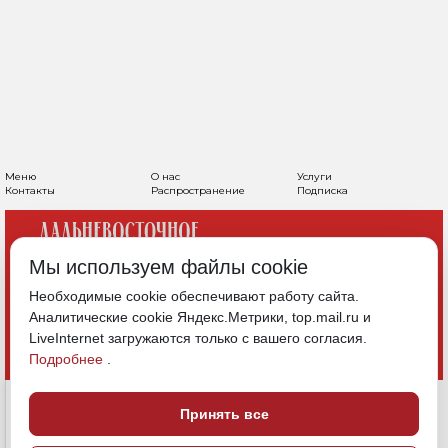
ВЛАДИВОСТОК СТАНЕТ
ПЕРВЫМ
ДАЛЬНЕВОСТОЧНЫМ
ГОРОДОМ «ЦАРЬ-МАКЕТА»
В МОСКВЕ
Мы используем файлы cookie
Необходимые cookie обеспечивают работу сайта.
На очереди — Хабаровск и космодром
Аналитические cookie Яндекс.Метрики, top.mail.ru и
«Восточный»
LiveInternet загружаются только с вашего согласия.
Подробнее
.
30 августа 2025, 16:29
Приморье
Принять все
Хабаровский край
Амурская область