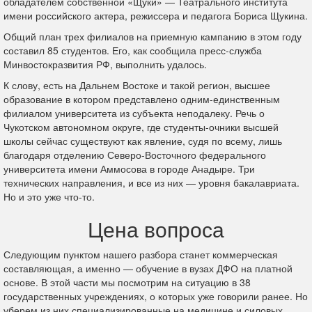
обладателем собственной «Щуки» — Театрального института
имени российского актера, режиссера и педагога Бориса Щукина.
Общий план трех филиалов на приемную кампанию в этом году
составил 85 студентов. Его, как сообщила пресс-служба
Минвостокразвития РФ, выполнить удалось.
К слову, есть на Дальнем Востоке и такой регион, высшее
образование в котором представлено одним-единственным
филиалом университета из субъекта неподалеку. Речь о
Чукотском автономном округе, где студенты-очники высшей
школы сейчас существуют как явление, судя по всему, лишь
благодаря отделению Северо-Восточного федерального
университета имени Аммосова в городе Анадыре. Три
технических направления, и все из них — уровня бакалавриата.
Но и это уже что-то.
Цена вопроса
Следующим пунктом нашего разбора станет коммерческая
составляющая, а именно — обучение в вузах ДФО на платной
основе. В этой части мы посмотрим на ситуацию в 38
государственных учреждениях, о которых уже говорили ранее. Но
уберем из них специализированные на медицине и силовых