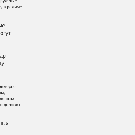
аружение
зу в режиме
ые
огут
жар
ду
Приморье
ом,
твенным
продолжает
ных
,