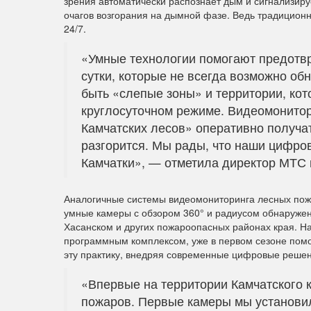
зрения автоматически распознает дым и сигнализир
очагов возгорания на дымной фазе. Ведь традиционн
24/7.
«Умные технологии помогают предотвр
сутки, которые не всегда возможно об
быть «слепые зоны» и территории, ко
круглосуточном режиме. Видеомонито
Камчатских лесов» оперативно получат
разгорится. Мы рады, что наши цифро
Камчатки», — отметила директор МТС 
Аналогичные системы видеомониторинга лесных пожа
умные камеры с обзором 360° и радиусом обнаружен
Хасанском и других пожароопасных районах края. Н
программным комплексом, уже в первом сезоне помо
эту практику, внедряя современные цифровые решен
«Впервые на территории Камчатского 
пожаров. Первые камеры мы установил