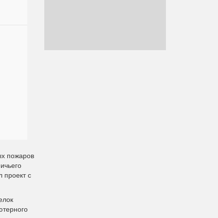
ых пожаров
ничьего
л проект с
елок
ютерного