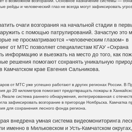
ует о возможном возгорании. Основное назначение системы — обн
ые рейды и человеческий глаз не всегда могут зафиксировать угро
атить очаги возгорания на начальной стадии в перв
наружить с помощью патрулирований. Зачастую это м
торые не просматриваются «человеческим глазом» в
ринг от МТС позволяет специалистам КГАУ «Охрана
ь информацию и выезжать на место до того, как по
вые решения помогают сохранять уникальную приро
в Камчатском крае Евгения Сальникова.
ров от МТС уже успешно работают в других регионах России. В 
ия до 20 километров помогают предотвращать пожары в Ханкайск
а Ямале система раннего обнаружения, интегрированная с отечес
гла зафиксировать возгорание в пригороде Ноябрьска. Камчатка 
ия для сохранения лесного фонда региона.
края внедрена умная система видеомониторинга лес
и именно в Мильковском и Усть-Камчатском округах