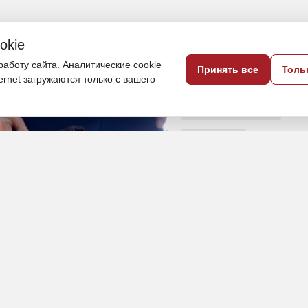
okie
одверглись незаконным проверкам
аботу сайта. Аналитические cookie
Принять все
Толь
ternet загружаются только с вашего
16 июня, 20:28
Хабаровский край
Общество
ПОДЕЛИТЬСЯ