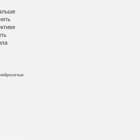
дальше
нять
ективе
ять
ела
 нейросетью