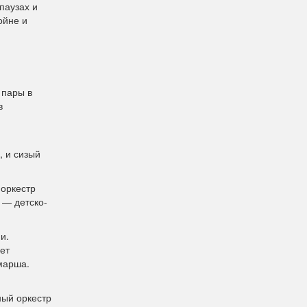
паузах и
ойне и
 пары в
в
, и сизый
 оркестр
 — детско-
и.
ет
марша.
ный оркестр