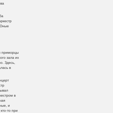
ова
ба
оркестр
 Юные
и приморцы
ого зала их
о. Здесь,
лась в
нцерт
стр
сывал
кестром в
чая
ные, и
 кто-то при