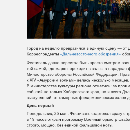
Город на неделю превратился в единую сцену — от Д
Корреспонденты
«Дальневосточного обозрения»
обош
Фестиваль давно перестал быть просто смотром вое
той самой, где марш переходит в вальс, а парадна
Министерство обороны Российской Федерации, Прави
к XIV «Амурским волнам» велась несколько месяцев.
В министерстве культуры региона отметили: за прош
событий не только Хабаровского края, но и всего Да
выступлений: от камерных филармонических залов 
День первый
Понедельник, 25 мая. Фестиваль стартовал сразу с т
в 19 часов открыл программу Военный оркестр штаба
строго, мощно, без единой фальшивой ноты.