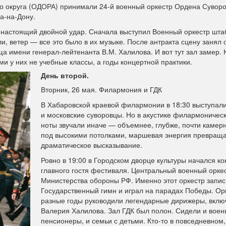
го округа (ОДОРА) принимали 24-й военный оркестр Ордена Сувор
а-на-Дону.
я настоящий двойной удар. Сначала выступил Военный оркестр шта
и, ветер — все это было в их музыке. После антракта сцену занял 
а имени генерал-лейтенанта В.М. Халилова. И вот тут зал замер.
ми у них не учебные классы, а годы концертной практики.
День второй.
Вторник, 26 мая. Филармония и ГДК
В Хабаровской краевой филармонии в 18:30 выступал
и московские суворовцы. Но в акустике филармоническ
ноты звучали иначе — объемнее, глубже, почти камерн
под высокими потолками, маршевая энергия превраща
драматическое высказывание.
Ровно в 19:00 в Городском дворце культуры начался ко
главного гостя фестиваля. Центральный военный орке
Министерства обороны РФ. Именно этот оркестр запи
Государственный гимн и играл на парадах Победы. Ор
разные годы руководили легендарные дирижеры, вклю
Валерия Халилова. Зал ГДК был полон. Сидели и воен
пенсионеры, и семьи с детьми. Кто-то в повседневном,