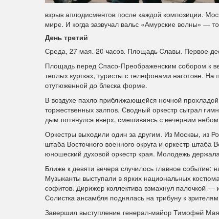
взрыв аплодисментов после каждой композиции. Моск
мире. И когда зазвучал вальс «Амурские волны» — т
День третий
Среда, 27 мая. 20 часов. Площадь Славы. Первое д
Площадь перед Спасо-Преображенским собором к веч
теплых куртках, туристы с телефонами наготове. На
отутюженной до блеска форме.
В воздухе пахло приближающейся ночной прохладой,
торжественных залпов. Сводный оркестр сыграл гимн
дым потянулся вверх, смешиваясь с вечерним небом
Оркестры выходили один за другим. Из Москвы, из Р
штаба Восточного военного округа и оркестр штаба 
юношеский духовой оркестр края. Молодежь держала
Ближе к девяти вечера случилось главное событие: 
Музыканты выступали в ярких национальных костюма
софитов. Дирижер коллектива взмахнул палочкой — 
Солистка ансамбля поднялась на трибуну к зрителя
Завершил выступление генерал-майор Тимофей Маяк