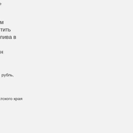
е
ом
тить
плива в
он
 рубль,
тского края