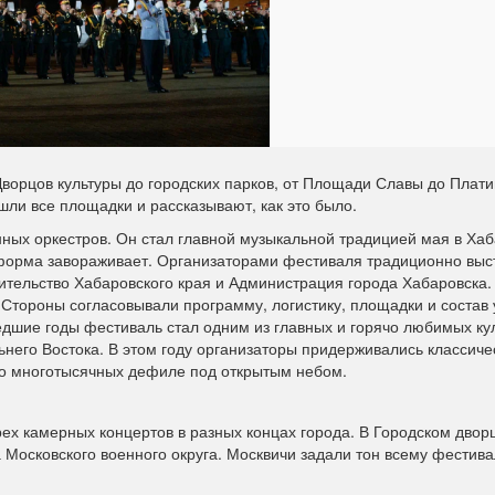
ворцов культуры до городских парков, от Площади Славы до Плат
ли все площадки и рассказывают, как это было.
нных оркестров. Он стал главной музыкальной традицией мая в Ха
я форма завораживает. Организаторами фестиваля традиционно вы
тельство Хабаровского края и Администрация города Хабаровска.
 Стороны согласовывали программу, логистику, площадки и состав 
едшие годы фестиваль стал одним из главных и горячо любимых ку
льнего Востока. В этом году организаторы придерживались классич
до многотысячных дефиле под открытым небом.
рех камерных концертов в разных концах города. В Городском двор
 Московского военного округа. Москвичи задали тон всему фестив