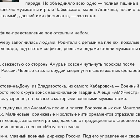
параде. Но объединяло всех одно — полная тишина в 
овские музыканты играли Чайковского, марши Агапкина, песни о в
от самый, давший имя фестивалю, — зал встал.
ефиле-представление под открытым небом.
еру заполнилась людьми. Родители с детьми на плечах, пожилые
 площади, под светом софитов, ровными рядами стояли музыканты 
 свежестью со стороны Амура и совсем чуть-чуть порохом после
 России. Черные стволы орудий сверкнули в свете желтых фонарей
.
остова-на-Дону, из Владивостока, из самого Хабаровска — Военный
Восточного округа войск национальной гвардии. А еще «АМУРкестр»
сь уверенно, на равных с матерыми военными музыкантами.
на сцену вышел Ансамбль песни и пляски Вооруженных сил Монголи
х. Малиновые, оранжевые и золотые нити орнаментов отражали св
и площадь заполнили ритмы, далекие от традиционного строевого 
м и исполнила песню «Матушка земля».
ин, главный военный дирижер России. Под его управлением свод