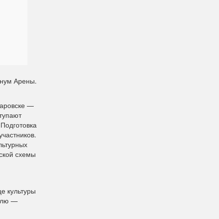
инум Арены.
баровске —
ступают
 Подготовка
участников.
льтурных
еской схемы
це культуры
алю —