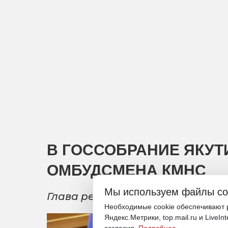
В ГОССОБРАНИЕ ЯКУТ
ОМБУДСМЕНА КМНС
Мы используем файлы co
Глава республики предложил на
Необходимые cookie обеспечивают р
Яндекс.Метрики, top.mail.ru и LiveIn