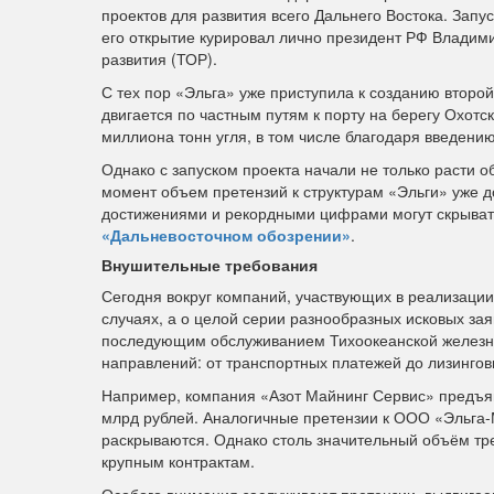
проектов для развития всего Дальнего Востока. Запу
его открытие курировал лично президент РФ Владим
развития (ТОР).
С тех пор «Эльга» уже приступила к созданию второ
двигается по частным путям к порту на берегу Охотск
миллиона тонн угля, в том числе благодаря введени
Однако с запуском проекта начали не только расти о
момент объем претензий к структурам «Эльги» уже д
достижениями и рекордными цифрами могут скрыват
«Дальневосточном обозрении»
.
Внушительные требования
Сегодня вокруг компаний, участвующих в реализации 
случаях, а о целой серии разнообразных исковых за
последующим обслуживанием Тихоокеанской железно
направлений: от транспортных платежей до лизингов
Например, компания «Азот Майнинг Сервис» предъя
млрд рублей. Аналогичные претензии к ООО «Эльга-М
раскрываются. Однако столь значительный объём тр
крупным контрактам.
Особого внимания заслуживают претензии, выдвигае