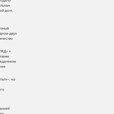
альная
ой долг,
езный
одном-двух
ичество
РЖД» к
также
недалеком
нее
льги», на
его
панией
при