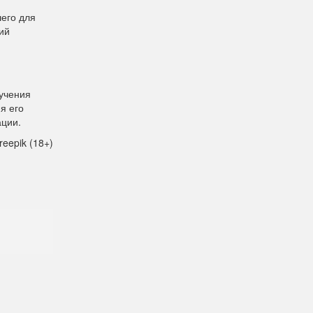
его для
ий
лучения
я его
ации.
reepik (18+)