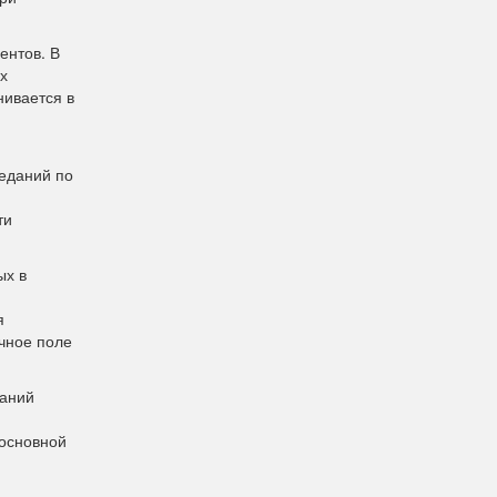
ентов. В
х
нивается в
седаний по
ти
ых в
я
чное поле
паний
 основной