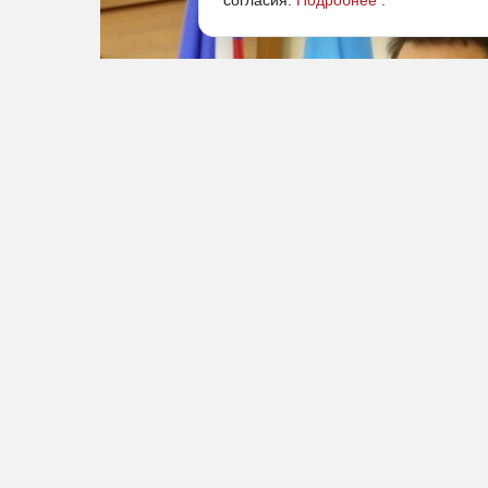
согласия.
Подробнее
.
Константин Роббек вновь претендует на пост уполно
кандидатуру внес Айсен Николаев, известила пресс-
ближайшем заседании, сообщает “Дальневосточное о