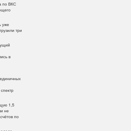
а по ВКС
ющего
ь уже
грузили три
кущий
ись в
 единичных
 спектр
щую 1,5
ли не
счётов по
подало