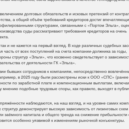
величением долговых обязательств и исковых претензий от контраг
тства, а общий объём требований кредиторов достиг впечатляющи
ффилированными структурами, связанными с «Портом Эльга», оце
роизводства суды рассматривают требования кредиторов на очень
екта.
 так и не кажется на первый взгляд. В ходе различных судебных за
 часть от всех поступлений на счета компании-должника за годы,
роны структур «Эльги», что косвенно свидетельствует о зависимос
зательства от деятельности ГК «Эльга».
зии бывших сотрудников к компаниям, непосредственно вовлечённ
Например, в 2025 году были рассмотрены иски к ООО «СПС» (ранее
енности по заработной плате и компенсационным выплатам, включа
 мнению подобные трудовые споры, как правило, выходят в публи
ряжённости наблюдаются, на наш взгляд, и на уровне самих ком
х структур демонстрирует высокую зависимость от лизинговых схем
и заёмного капитала и общего тренда на снижение прибыльности
новится особенно уязвимой к изменениям рыночной конъюнктуры.