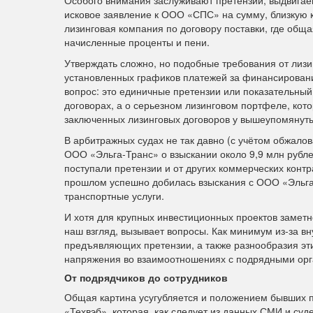
исковое заявление к ООО «СПС» на сумму, близкую к
лизинговая компания по договору поставки, где общ
начисленные проценты и пени.
Утверждать сложно, но подобные требования от лизи
установленных графиков платежей за финансировани
вопрос: это единичные претензии или показательный
договорах, а о серьезном лизинговом портфеле, кот
заключенных лизинговых договоров у вышеупомянуты
В арбитражных судах не так давно (с учётом обжал
ООО «Эльга-Транс» о взыскании около 9,9 млн рубле
поступали претензии и от других коммерческих конт
прошлом успешно добилась взыскания с ООО «Эльга
транспортные услуги.
И хотя для крупных инвестиционных проектов заметно
наш взгляд, вызывает вопросы. Как минимум из-за в
предъявляющих претензии, а также разнообразия эт
напряжения во взаимоотношениях с подрядными ор
От подрядчиков до сотрудников
Общая картина усугубляется и положением бывших п
«Техвэб», которая, как следует из данных СМИ и су