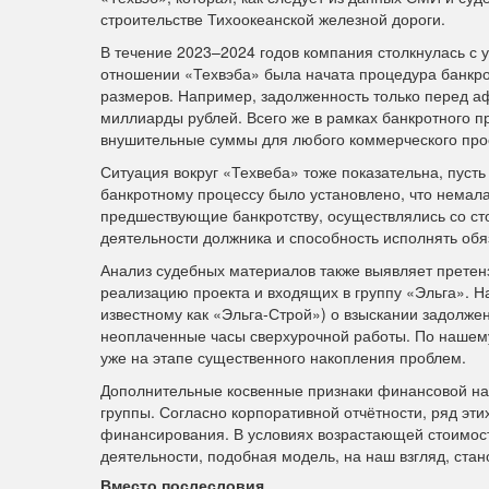
строительстве Тихоокеанской железной дороги.
В течение 2023–2024 годов компания столкнулась с у
отношении «Техвэба» была начата процедура банкро
размеров. Например, задолженность только перед а
миллиарды рублей. Всего же в рамках банкротного п
внушительные суммы для любого коммерческого про
Ситуация вокруг «Техвеба» тоже показательна, пусть
банкротному процессу было установлено, что немалая
предшествующие банкротству, осуществлялись со сто
деятельности должника и способность исполнять обя
Анализ судебных материалов также выявляет претен
реализацию проекта и входящих в группу «Эльга». 
известному как «Эльга-Строй») о взыскании задолж
неоплаченные часы сверхурочной работы. По нашему
уже на этапе существенного накопления проблем.
Дополнительные косвенные признаки финансовой нап
группы. Согласно корпоративной отчётности, ряд эти
финансирования. В условиях возрастающей стоимост
деятельности, подобная модель, на наш взгляд, ста
Вместо послесловия