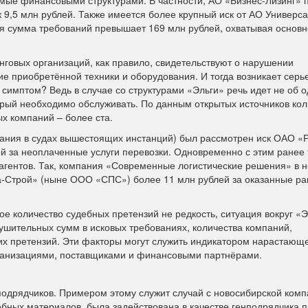
 9,5 млн рублей. Также имеется более крупный иск от АО Универс
ая сумма требований превышает 169 млн рублей, охватывая основн
нговых организаций, как правило, свидетельствуют о нарушении
е приобретённой техники и оборудования. И тогда возникает серь
 симптом? Ведь в случае со структурами «Эльги» речь идет не об 
орый необходимо обслуживать. По данным открытых источников кол
х компаний – более ста.
ования в судах вышестоящих инстанций) был рассмотрен иск ОАО «
й за неоплаченные услуги перевозки. Одновременно с этим ранее 
рагентов. Так, компания «Современные логистические решения» в 
-Строй» (ныне ООО «СПС») более 11 млн рублей за оказанные ра
е количество судебных претензий не редкость, ситуация вокруг «Э
нушительных сумм в исковых требованиях, количества компаний,
их претензий. Эти факторы могут служить индикатором нарастающ
ганизациями, поставщиками и финансовыми партнёрами.
одрядчиков. Примером этому служит случай с новосибирской ком
дебных материалов, была задействована в качестве генподрядчика 