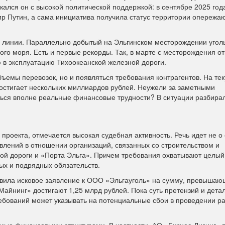
скался он с высокой политической поддержкой: в сентябре 2025 год
ир Путин, а сама инициатива получила статус территории опережа
й линии. Параллельно добытый на Эльгинском месторождении угол
ого моря. Есть и первые рекорды. Так, в марте с месторождения от
ю в эксплуатацию Тихоокеанской железной дороги.
бъемы перевозок, но и появляться требования контрагентов. На те
остигает нескольких миллиардов рублей. Неужели за заметными
ься вполне реальные финансовые трудности? В ситуации разбирал
проекта, отмечается высокая судебная активность. Речь идет не о
явлений в отношении организаций, связанных со строительством и
й дороги и «Порта Эльга». Причем требования охватывают целый
ых и подрядных обязательств.
вила исковое заявление к ООО «Эльгауголь» на сумму, превышаю
айнинг» достигают 1,25 млрд рублей. Пока суть претензий и дета
ебований может указывать на потенциальные сбои в проведении ра
мые финансовыми структурами. В частности, АО «Бизнес-Лизинг» 