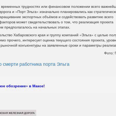
 о временных трудностях или финансовом положении всего важнейш
дорога и «Порт Эльга» изначально планировались как стратегическ
аращивание экспортных объёмов и содействовать развитию всего
факторов может свидетельствовать о том, что реализация проекта
ем предполагалось на начальных этапах.
льство Хабаровского края и группу компаний «Эльга» с целью по
мо прочего, интересует оценка текущего состояния проекта, уровн
 рыночной конъюнктуры на заявленные сроки и параметры реализ
Фото: f
о смерти работника порта Эльга
ое обозрение» в Максе!
СКАЯ ЖЕЛЕЗНАЯ ДОРОГА