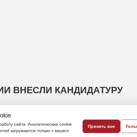
ИИ ВНЕСЛИ КАНДИДАТУРУ
okie
 должность Константина Роббека
аботу сайта. Аналитические cookie
Принять все
Толь
ternet загружаются только с вашего
29 апреля, 16:30