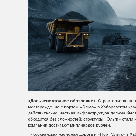
«Дальневосточное обозрение».
Строительство перв
месторождение с портом «Эльга» в Хабаровском кра
действительно, частная инфраструктура должна была 
обходится без сложностей: структуры «Эльги» стали
компании достигают миллиардов рублей.
Тихоокеанская железная дорога и «Порт Эльга» в Ха