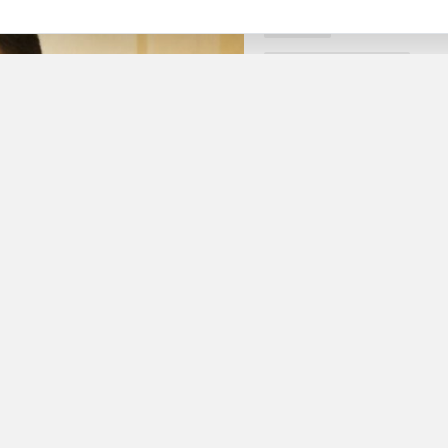
Якутия
Политика и власть
ПОДЕЛИТЬСЯ
моченного по правам коренных малочисленных народов Севера в Я
служба Госсобрания республики. Вопрос собираются рассмотреть н
бозрение”.